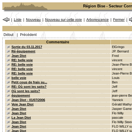
Région Bise - Secteur Corn
|
Liste
|
Nouveau
|
Nouveau sur cette voie
|
Arborescence
|
Fermer
|
Début
|
Précédent
Commentaire
Sortie du 03.11.2017
ElGringo
Ré-équipement
JP. Bernard
Jean Diot
Fred
RE: belle voie
vincent
RE: belle voie
Jean-Pierre 
RE: belle voie
vincent
RE: belle voie
Jean-Pierre 
belle voie
Louis
Petit coup de frais su...
Ben
RE: Où sont les spits?
Jeff
Où sont les spits?
Jeff
équipement
jean-pierre Ber
Jean Diot - 01/07/2006
Yannick
Voie Jean Diot
Gérald Mathy
Jean Diot
Jasper Game
Jean Diot
Flo Willy
La Jean Diot
pascale
Jean Diot
Flo Willy Stee
Jean Diot
FLO WILLY sa
Jean Diot
FLO WILLY sa