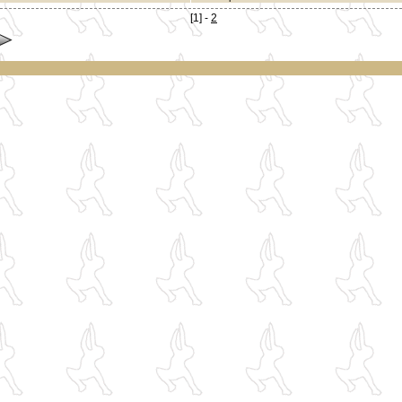
[1] -
2