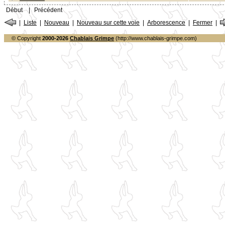
Début
|
Précédent
|
Liste
|
Nouveau
|
Nouveau sur cette voie
|
Arborescence
|
Fermer
|
© Copyright
2000-2026
Chablais Grimpe
(http://www.chablais-grimpe.com)