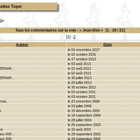
ettes Toper
Tous les commentaires sur la voie : « Jean-Diot » [1 - 20 / 21]
[1] -
2
Auteur
Date
le 04 novembre 2017
le 02 octobre 2015
le 27 octobre 2013
le 03 août 2013
BERNAR...
le 02 août 2013
le 02 août 2013
BERNAR...
le 30 juillet 2013
le 29 juillet 2013
le 30 octobre 2012
le 03 octobre 2011
le 03 octobre 2011
nar...
le 23 novembre 2006
le 03 juillet 2006
s
le 15 décembre 2004
le 19 septembre 2004
le 28 juillet 2004
le 29 septembre 2003
ve
le 10 août 2003
ns RIR...
le 29 septembre 2002
ns RIR...
le 29 septembre 2002