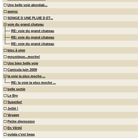
Une belle voie abordab...
aversz
SONGE D UNE PLUIE D ET...
voie du grand chateau
RE: voie du grand chateau
RE: voie du grand chateau
RE: voie du grand chateau
bloc à virer
moustique...moche!
Une bien belle voie
Canicula juin 2009
la voie la plus moche ...
RE: la voie la plus moche ...
belle sortie
Le Bry
Superbe!
Joliiii !
Voyage
Petite digression
En Vérité
oulala c'est beau