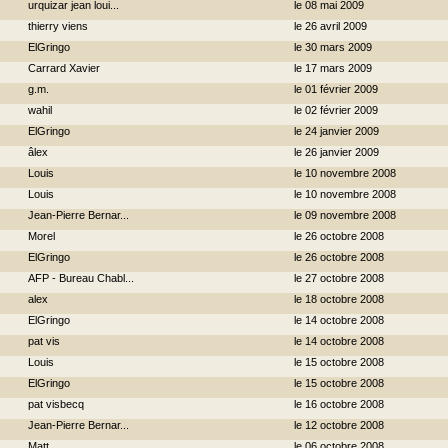
urquizar jean loui...
le 08 mai 2009
thierry viens
le 26 avril 2009
ElGringo
le 30 mars 2009
Carrard Xavier
le 17 mars 2009
g.m.
le 01 février 2009
wahil
le 02 février 2009
ElGringo
le 24 janvier 2009
âlex
le 26 janvier 2009
Louis
le 10 novembre 2008
Louis
le 10 novembre 2008
Jean-Pierre Bernar...
le 09 novembre 2008
Morel
le 26 octobre 2008
ElGringo
le 26 octobre 2008
AFP - Bureau Chabl...
le 27 octobre 2008
alex
le 18 octobre 2008
ElGringo
le 14 octobre 2008
pat vis
le 14 octobre 2008
Louis
le 15 octobre 2008
ElGringo
le 15 octobre 2008
pat visbecq
le 16 octobre 2008
Jean-Pierre Bernar...
le 12 octobre 2008
Matt
le 06 octobre 2008