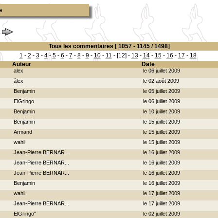
e
Tous les commentaires [ 1057 - 1145 / 1498]
1
-
2
-
3
-
4
-
5
-
6
-
7
-
8
-
9
-
10
-
11
- [12] -
13
-
14
-
15
-
16
-
17
-
18
Auteur
Date
alex
le 06 juillet 2009
âlex
le 02 août 2009
Benjamin
le 05 juillet 2009
ElGringo
le 06 juillet 2009
Benjamin
le 10 juillet 2009
Benjamin
le 15 juillet 2009
Armand
le 15 juillet 2009
wahil
le 15 juillet 2009
Jean-Pierre BERNAR...
le 16 juillet 2009
Jean-Pierre BERNAR...
le 16 juillet 2009
Jean-Pierre BERNAR...
le 16 juillet 2009
Benjamin
le 16 juillet 2009
wahil
le 17 juillet 2009
Jean-Pierre BERNAR...
le 17 juillet 2009
ElGringo"
le 02 juillet 2009