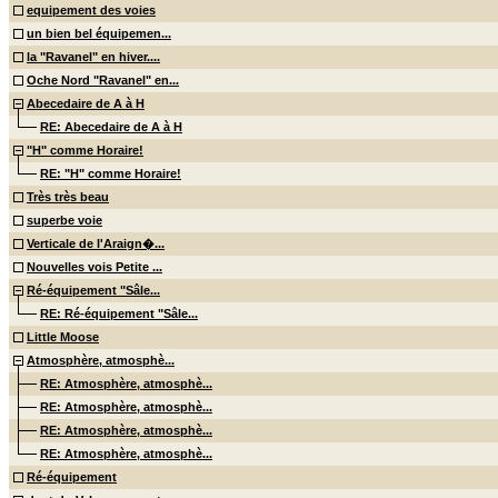
equipement des voies
un bien bel équipemen...
la "Ravanel" en hiver....
Oche Nord "Ravanel" en...
Abecedaire de A à H
RE: Abecedaire de A à H
"H" comme Horaire!
RE: "H" comme Horaire!
Très très beau
superbe voie
Verticale de l'Araign�...
Nouvelles vois Petite ...
Ré-équipement "Sâle...
RE: Ré-équipement "Sâle...
Little Moose
Atmosphère, atmosphè...
RE: Atmosphère, atmosphè...
RE: Atmosphère, atmosphè...
RE: Atmosphère, atmosphè...
RE: Atmosphère, atmosphè...
Ré-équipement