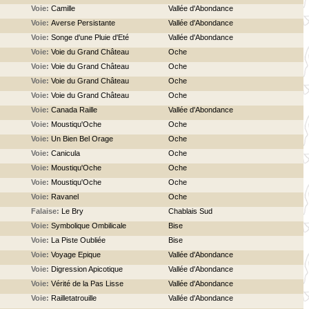
Voie:
Camille
Vallée d'Abondance
Voie:
Averse Persistante
Vallée d'Abondance
Voie:
Songe d'une Pluie d'Eté
Vallée d'Abondance
Voie:
Voie du Grand Château
Oche
Voie:
Voie du Grand Château
Oche
Voie:
Voie du Grand Château
Oche
Voie:
Voie du Grand Château
Oche
Voie:
Canada Raille
Vallée d'Abondance
Voie:
Moustiqu'Oche
Oche
Voie:
Un Bien Bel Orage
Oche
Voie:
Canicula
Oche
Voie:
Moustiqu'Oche
Oche
Voie:
Moustiqu'Oche
Oche
Voie:
Ravanel
Oche
Falaise:
Le Bry
Chablais Sud
Voie:
Symbolique Ombilicale
Bise
Voie:
La Piste Oubliée
Bise
Voie:
Voyage Epique
Vallée d'Abondance
Voie:
Digression Apicotique
Vallée d'Abondance
Voie:
Vérité de la Pas Lisse
Vallée d'Abondance
Voie:
Railletatrouille
Vallée d'Abondance