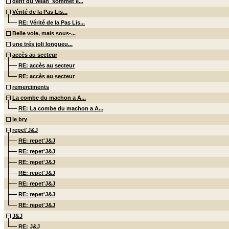
dent du Velan_sommet e...
Vérité de la Pas Lis...
RE: Vérité de la Pas Lis...
Belle voie, mais sous-...
une trés joli longueu...
accès au secteur
RE: accès au secteur
RE: accès au secteur
remerciments
La combe du machon a A...
RE: La combe du machon a A...
le bry
repet'J&J
RE: repet'J&J
RE: repet'J&J
RE: repet'J&J
RE: repet'J&J
RE: repet'J&J
RE: repet'J&J
RE: repet'J&J
J&J
RE: J&J