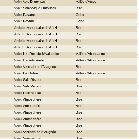
Voie:
Voie Diagonale
Vallée d'Aulps
Voie:
Symbolique Ombilicale
Bise
Voie:
Ravanel
Oche
Voie:
Ravanel
Oche
Article:
Abecedaire de A à H
Bise
Article:
Abecedaire de A à H
Bise
Article:
Abecedaire de A à H
Bise
Article:
Abecedaire de A à H
Bise
Voie:
Les Rois de l'Avalanche
Vallée d'Abondance
Voie:
Canada Raille
Vallée d'Abondance
Voie:
Verticale de l'Araignée
Bise
Voie:
De Moline
Vallée d'Abondance
Voie:
Sale Rêveur
Bise
Voie:
Sale Rêveur
Bise
Voie:
Little Moose
Bise
Voie:
Atmosphère
Bise
Voie:
Atmosphère
Bise
Voie:
Atmosphère
Bise
Voie:
Atmosphère
Bise
Voie:
Atmosphère
Bise
Voie:
Verticale de l'Araignée
Bise
Voie:
Sommet Est
Bise