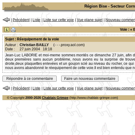
Région Bise - Secteur Corn
|
Précédent
|
Liste
|
Liste sur cette voie
|
Vue plane sujet
|
Nouveau comment
Voie : «
Sujet : Réequipement de la voie
Auteur :
Christian BAILLY
(- - -.proxy.aol.com)
Date :
27 juin 2004 18:18
Jean-Luc LABORIE et moi-meme sommes montés ce dimanche 27 juin, afin de f
deux premières sans aucun problème, nous avons eu la surprise de trouver
droite,deux plaquettes enlevées et un goujon scié au niveau du rocher, ce qui 
nous avons abandonné le réequipement de cette voie.Il est bien entendu que nou
|
Précédent
|
Liste
|
Liste sur cette voie
|
Vue plane sujet
|
Nouveau comment
© Copyright
2000-2026
Chablais Grimpe
(http://www.chablais-grimpe.com)