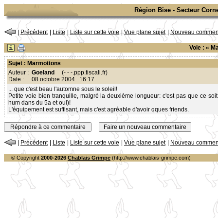
Région Bise - Secteur Corn
|
Précédent
|
Liste
|
Liste sur cette voie
|
Vue plane sujet
|
Nouveau comment
Voie : « 
Sujet : Marmottons
Auteur :
Goeland
(- - -.ppp.tiscali.fr)
Date :
08 octobre 2004 16:17
... que c'est beau l'automne sous le soleil!
Petite voie bien tranquille, malgré la deuxième longueur: c'est pas que ce soit 
hum dans du 5a et oui)!
L'équipement est suffisant, mais c'est agréable d'avoir qques friends.
|
Précédent
|
Liste
|
Liste sur cette voie
|
Vue plane sujet
|
Nouveau comment
© Copyright
2000-2026
Chablais Grimpe
(http://www.chablais-grimpe.com)