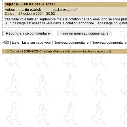
Sujet : RE - Ah les beaux spits !
Auteur :
martin patrick
(- - -.adsl.proxad.net)
Date :
27 octobre 2004 20:52
tres belle voie faite en septembre mais la cotation de la 5 eme long se situe plut
u un passage est assez severe dans la cotation annoncee . lepassage obligatoi
|
Liste
|
Liste sur cette voie
|
Nouveau commentaire
|
Nouveau commentaire s
© Copyright
2000-2026
Chablais Grimpe
(http://www.chablais-grimpe.com)