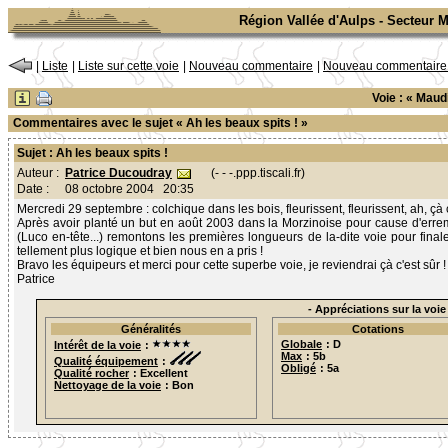
Région Vallée d'Aulps - Secteur 
|
Liste
|
Liste sur cette voie
|
Nouveau commentaire
|
Nouveau commentaire s
Voie : « Maud
Commentaires avec le sujet « Ah les beaux spits ! »
Sujet : Ah les beaux spits !
Patrice Ducoudray
(- - -.ppp.tiscali.fr)
Auteur :
Date :
08 octobre 2004 20:35
Mercredi 29 septembre : colchique dans les bois, fleurissent, fleurissent, ah, çà c'
Après avoir planté un but en août 2003 dans la Morzinoise pour cause d'erre
(Luco en-tête...) remontons les premières longueurs de la-dite voie pour finale
tellement plus logique et bien nous en a pris !
Bravo les équipeurs et merci pour cette superbe voie, je reviendrai çà c'est sûr !
Patrice
- Appréciations sur la voie 
Généralités
Cotations
Globale
: D
Intérêt de la voie
:
Max
: 5b
Qualité équipement
:
Obligé
: 5a
Qualité rocher
: Excellent
Nettoyage de la voie
: Bon