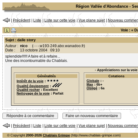
Région Vallée d'Abondance - Sect
|
Précédent
|
Liste
|
Liste sur cette voie
|
Vue plane sujet
|
Nouveau comment
Voie : « 
Sujet : dalle story
Auteur :
nico
(- - -.w193-249.abo.wanadoo.fr)
Date :
13 octobre 2004 09:10
splendide!!!!!! A faire et à refaire...
Une des incontournable du Chablais.
- Appréciations sur la voie 
Généralités
Cotations
Globale
: -
Intérêt de la voie
:
Max
: 6b+
Qualité équipement
:
Obligé
: 6a
Qualité rocher
: Excellent
Nettoyage de la voie
: Parfait
|
Précédent
|
Liste
|
Liste sur cette voie
|
Vue plane sujet
|
Nouveau comment
© Copyright
2000-2026
Chablais Grimpe
(http://www.chablais-grimpe.com)