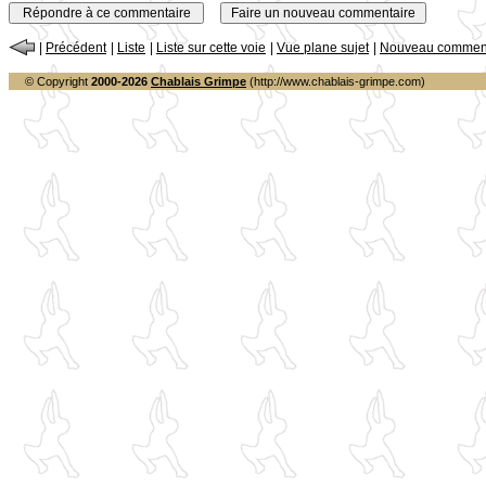
|
Précédent
|
Liste
|
Liste sur cette voie
|
Vue plane sujet
|
Nouveau comment
© Copyright
2000-2026
Chablais Grimpe
(http://www.chablais-grimpe.com)