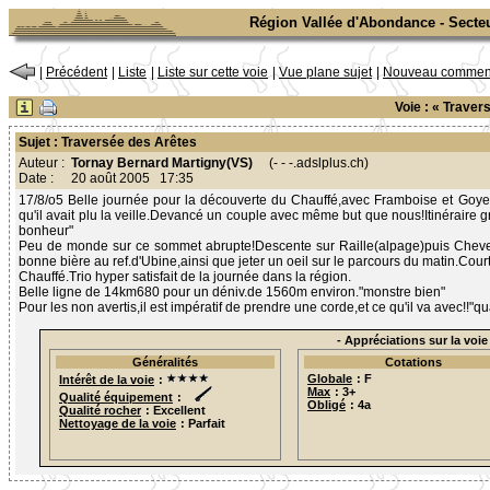
Région Vallée d'Abondance - Secte
|
Précédent
|
Liste
|
Liste sur cette voie
|
Vue plane sujet
|
Nouveau comment
Voie : « Trave
Sujet : Traversée des Arêtes
Auteur :
Tornay Bernard Martigny(VS)
(- - -.adslplus.ch)
Date :
20 août 2005 17:35
17/8/o5 Belle journée pour la découverte du Chauffé,avec Framboise et Goy
qu'il avait plu la veille.Devancé un couple avec même but que nous!Itinéraire
bonheur"
Peu de monde sur ce sommet abrupte!Descente sur Raille(alpage)puis Cheven
bonne bière au ref.d'Ubine,ainsi que jeter un oeil sur le parcours du matin.Cou
Chauffé.Trio hyper satisfait de la journée dans la région.
Belle ligne de 14km680 pour un déniv.de 1560m environ."monstre bien"
Pour les non avertis,il est impératif de prendre une corde,et ce qu'il va avec
- Appréciations sur la voie 
Généralités
Cotations
Globale
: F
Intérêt de la voie
:
Max
: 3+
Qualité équipement
:
Obligé
: 4a
Qualité rocher
: Excellent
Nettoyage de la voie
: Parfait