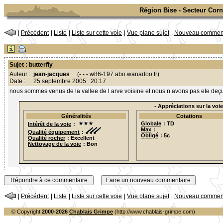
Région Bise - Secteur Corn
|
Précédent
|
Liste
|
Liste sur cette voie
|
Vue plane sujet
|
Nouveau comment
Sujet : butterfly
Auteur :
jean-jacques
(- - -.w86-197.abo.wanadoo.fr)
Date :
25 septembre 2005 20:17
nous sommes venus de la vallee de l arve voisine et nous n avons pas ete deç
- Appréciations sur la voie
Généralités
Cotations
Globale
: TD
Intérêt de la voie
:
Max
:
Qualité équipement
:
Obligé
: 5c
Qualité rocher
: Excellent
Nettoyage de la voie
: Bon
|
Précédent
|
Liste
|
Liste sur cette voie
|
Vue plane sujet
|
Nouveau comment
© Copyright
2000-2026
Chablais Grimpe
(http://www.chablais-grimpe.com)