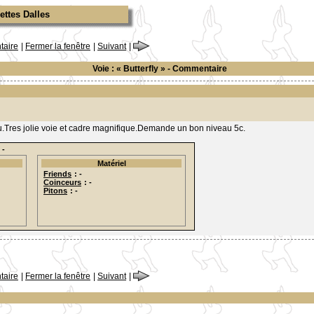
ettes Dalles
aire
|
Fermer la fenêtre
|
Suivant
|
Voie : « Butterfly » - Commentaire
u.Tres jolie voie et cadre magnifique.Demande un bon niveau 5c.
 -
Matériel
Friends
: -
Coinceurs
: -
Pitons
: -
aire
|
Fermer la fenêtre
|
Suivant
|