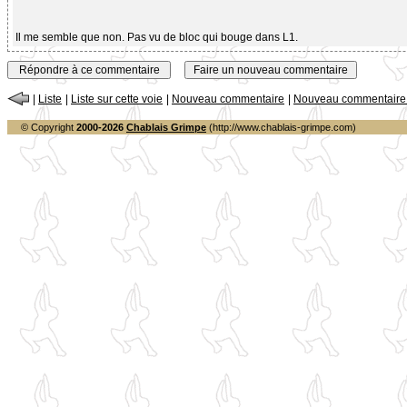
Il me semble que non. Pas vu de bloc qui bouge dans L1.
|
Liste
|
Liste sur cette voie
|
Nouveau commentaire
|
Nouveau commentaire s
© Copyright
2000-2026
Chablais Grimpe
(http://www.chablais-grimpe.com)