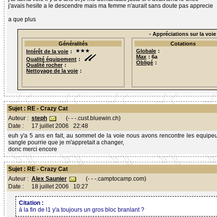
j'avais hesite a le descendre mais ma femme n'aurait sans doute pas apprecie
a que plus
- Appréciations sur la voie 
Généralités
Cotations
Globale
:
Intérêt de la voie
:
Max
: 6a
Qualité équipement
:
Obligé
:
Qualité rocher
:
Nettoyage de la voie
:
Sujet : RE - Crazy Cat
steph
(- - -.cust.bluewin.ch)
Auteur :
Date :
17 juillet 2006 22:48
euh y'a 5 ans en fait, au sommet de la voie nous avons rencontre les equipeu
sangle pourrie que je m'appretait a changer,
donc merci encore
Sujet : RE - Crazy Cat
Alex Saunier
(- - -.camptocamp.com)
Auteur :
Date :
18 juillet 2006 10:27
Citation :
à la fin de l1 y'a toujours un gros bloc branlant ?