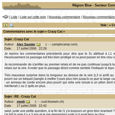
Région Bise - Secteur Corn
|
Liste
|
Liste sur cette voie
|
Nouveau commentaire
|
Nouveau commentaire s
Voie : « 
Commentaires avec le sujet « Crazy Cat »
Sujet : Crazy Cat
Alex Saunier
(- - -.camptocamp.com)
Auteur :
Date :
17 juillet 2006 22:26
Je rejoins les commentaires précédents pour dire que le 5c attribué à L1
Heureusement ce passage est très bien protégé et ca peut passer en tire-clou 
Je recommande de s'arrêter au premier relais et de ne pas continuer jusqu'à la vi
relais sur la vire. A noter que le passage direct comme semble l'indiquer le topo 
Très mauvaise surprise dans la longueur au dessus de la vire (L3 si arrêt au 
pourri sur un béquet (sangle à mettre !) puis plus rien jusqu'à ce que la large ca
: un anneau de corde encore plus pourri qui relie une lunule à un piton dont
mériterait 1 ou 2 spits en plus.
Sujet : RE - Crazy Cat
steph
(- - -.cust.bluewin.ch)
Auteur :
Date :
17 juillet 2006 22:42
salut, juste une petite question, à la fin de l1 y'a toujours un gros bloc branlant ?
j'ai fait la voie il y a 3 ans et je me demandais juste si il avait tenu le choc