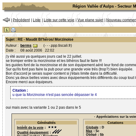
Région Vallée d'Aulps - Secteur 
|
Précédent
|
Liste
|
Liste sur cette voie
|
Vue plane sujet
|
Nouveau comment
Sujet : RE - Maudit Bl'héros/ Morzinoise
berms
(- - -.ppp.tiscali.fr)
Auteur :
Date :
08 août 2006 22:02
j'y été aussi ya quelques jours cad le 22 juillet.
se tromper entre la morzinoise et les blhéros faut le faire !!!
les guides font de la morzinoise et de son équipement aéré leur fond de comme
Sur qu'ils font pas faire la pub pour une grande voie trés (trop?) bien équipée.
Bon d'accord je serais super content si j'étais limite dans la difficulté.
Donc ya deux belles voies avec deux équipements trés différents du coup tout le
Encore merci aux équipeurs.
Citation :
u que la Morzinoise n'est pas sencée dépasser le 4
oui mais avec la variante 1 ou 2 pas dans le 5
- Appréciations sur la voie
Généralités
Cotations
Globale
: D
Intérêt de la voie
:
Max
: 5c
Qualité équipement
:
Obligé
: 5b