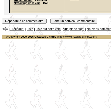
Qualité rocher
: Excellent
Nettoyage de la voie
: Bon
|
Précédent
|
Liste
|
Liste sur cette voie
|
Vue plane sujet
|
Nouveau comment
© Copyright
2000-2026
Chablais Grimpe
(http://www.chablais-grimpe.com)