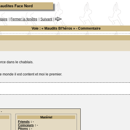
Maudites Face Nord
aire
|
Fermer la fenêtre
|
Suivant
|
Voie : « Maudits Bl'héros » - Commentaire
rce dans le chablais.
 monde il est content et moi le premier.
 -
Matériel
Friends
: -
Coinceurs
: -
Pitons
: -