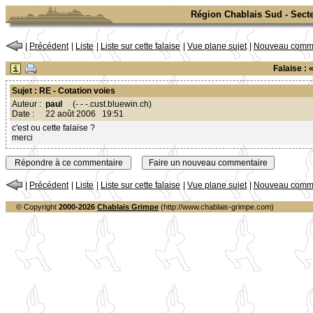
Région Chablais Sud - Sect
|
Précédent
|
Liste
|
Liste sur cette falaise
|
Vue plane sujet
|
Nouveau comme
Falaise :
Sujet : RE - Cotation voies
Auteur :
paul
(- - -.cust.bluewin.ch)
Date :
22 août 2006 19:51
c'est ou cette falaise ?
merci
|
Précédent
|
Liste
|
Liste sur cette falaise
|
Vue plane sujet
|
Nouveau comme
© Copyright
2000-2026
Chablais Grimpe
(http://www.chablais-grimpe.com)