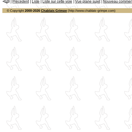
|
Précédent
|
Liste
|
Liste sur cette voie
|
Vue plane sujet
|
Nouveau comment
© Copyright
2000-2026
Chablais Grimpe
(http://www.chablais-grimpe.com)