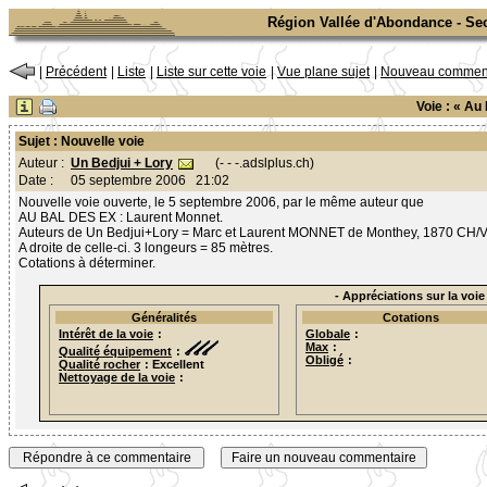
Région Vallée d'Abondance - Sect
|
Précédent
|
Liste
|
Liste sur cette voie
|
Vue plane sujet
|
Nouveau comment
Voie : « Au
Sujet : Nouvelle voie
Un Bedjui + Lory
(- - -.adslplus.ch)
Auteur :
Date :
05 septembre 2006 21:02
Nouvelle voie ouverte, le 5 septembre 2006, par le même auteur que
AU BAL DES EX : Laurent Monnet.
Auteurs de Un Bedjui+Lory = Marc et Laurent MONNET de Monthey, 1870 CH/VS
A droite de celle-ci. 3 longeurs = 85 mètres.
Cotations à déterminer.
- Appréciations sur la voie 
Généralités
Cotations
Intérêt de la voie
:
Globale
:
Max
:
Qualité équipement
:
Obligé
:
Qualité rocher
: Excellent
Nettoyage de la voie
: