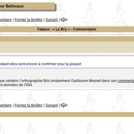
eur Bellevaux
ntaire
|
Fermer la fenêtre
|
Suivant
|
Falaise : « Le Bry » - Commentaire
nstant elles sont encore à confirmer pour la plupart
le que certains l’orthographie Bris (notamment Guillaume Meynet dans son
commenta
es données de l’IGN.
ntaire
|
Fermer la fenêtre
|
Suivant
|