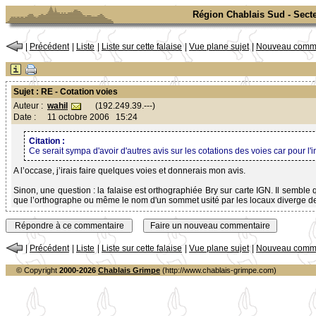
Région Chablais Sud - Sect
|
Précédent
|
Liste
|
Liste sur cette falaise
|
Vue plane sujet
|
Nouveau comme
Sujet : RE - Cotation voies
wahil
(192.249.39.---)
Auteur :
Date :
11 octobre 2006 15:24
Citation :
Ce serait sympa d'avoir d'autres avis sur les cotations des voies car pour l'i
A l’occase, j’irais faire quelques voies et donnerais mon avis.
Sinon, une question : la falaise est orthographiée Bry sur carte IGN. Il semb
que l’orthographe ou même le nom d'un sommet usité par les locaux diverge d
|
Précédent
|
Liste
|
Liste sur cette falaise
|
Vue plane sujet
|
Nouveau comme
© Copyright
2000-2026
Chablais Grimpe
(http://www.chablais-grimpe.com)