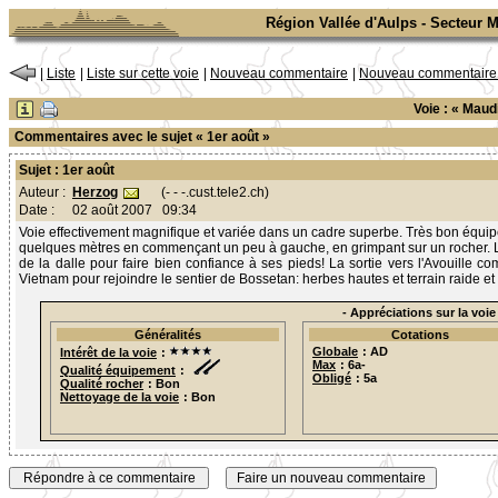
Région Vallée d'Aulps - Secteur 
|
Liste
|
Liste sur cette voie
|
Nouveau commentaire
|
Nouveau commentaire s
Voie : « Maud
Commentaires avec le sujet « 1er août »
Sujet : 1er août
Herzog
(- - -.cust.tele2.ch)
Auteur :
Date :
02 août 2007 09:34
Voie effectivement magnifique et variée dans un cadre superbe. Très bon équi
quelques mètres en commençant un peu à gauche, en grimpant sur un rocher. La L
de la dalle pour faire bien confiance à ses pieds! La sortie vers l'Avouille
Vietnam pour rejoindre le sentier de Bossetan: herbes hautes et terrain raide et
- Appréciations sur la voie 
Généralités
Cotations
Globale
: AD
Intérêt de la voie
:
Max
: 6a-
Qualité équipement
:
Obligé
: 5a
Qualité rocher
: Bon
Nettoyage de la voie
: Bon