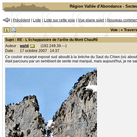
Région Vallée d'Abondance - Secte
|
Précédent
|
Liste
|
Liste sur cette voie
|
Vue plane sujet
|
Nouveau comment
Voie : « Trave
Sujet : RE - L'échappatoire de l'arête du Mont Chauffé
wahil
(192.249.39.---)
Auteur :
Date :
17 octobre 2007 14:37
Ce couloir escarpé exposé sud aboutit à la brèche du Saut du Chien (où aboutit l
était parcouru par un semblant de sente mal marqué, mais aujourd'hui, je ne sais