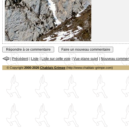
|
Précédent
|
Liste
|
Liste sur cette voie
|
Vue plane sujet
|
Nouveau comment
© Copyright
2000-2026
Chablais Grimpe
(http://www.chablais-grimpe.com)