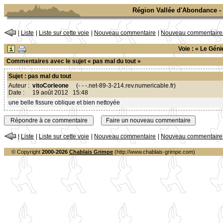
Région Vallée d'Abondance - 
|
Liste
|
Liste sur cette voie
|
Nouveau commentaire
|
Nouveau commentaire s
Voie : « Le Gén
Commentaires avec le sujet « pas mal du tout »
Sujet : pas mal du tout
Auteur :
vitoCorleone
(- - -.net-89-3-214.rev.numericable.fr)
Date :
19 août 2012 15:48
une belle fissure oblique et bien nettoyée
|
Liste
|
Liste sur cette voie
|
Nouveau commentaire
|
Nouveau commentaire s
© Copyright
2000-2026
Chablais Grimpe
(http://www.chablais-grimpe.com)