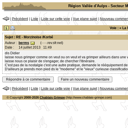
Région Vallée d'Aulps - Secteur 
|
Précédent
|
Liste
|
Liste sur cette voie
|
Vue plane sujet
|
Nouveau comment
Voie : « La
Sujet : RE - Morzinoise /Korbé
berms
(- - -.rev.sfr.net)
Auteur :
Date :
14 juillet 2013 11:49
dis Didier
laisse nous grimper comme on veut ou on veut et va grimper ailleurs dans une v
laisse nous ce plaisir de s'engager, de chercher l'itinéraire.
C'est pas de la nostalgie c'est une autre pratique, demande le rééquipement de 
D'ailleurs je prends mon pied ds le "moderne" et le "vieux" curieuse classification
|
Précédent
|
Liste
|
Liste sur cette voie
|
Vue plane sujet
|
Nouveau comment
© Copyright
2000-2026
Chablais Grimpe
(http://www.chablais-grimpe.com)