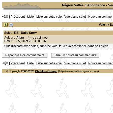
Région Vallée d'Abondance - Sect
|
Précédent
|
Liste
|
Liste sur cette voie
|
Vue plane sujet
|
Nouveau comment
Voie : « 
Sujet : RE - Dalle Story
Auteur :
Allan
(- - -.rev.sfr.net)
Date :
25 juillet 2013 09:26
Suis d'accord avec colas, superbe voie, faud avoir confiance dans ses pieds....... 
|
Précédent
|
Liste
|
Liste sur cette voie
|
Vue plane sujet
|
Nouveau comment
© Copyright
2000-2026
Chablais Grimpe
(http://www.chablais-grimpe.com)