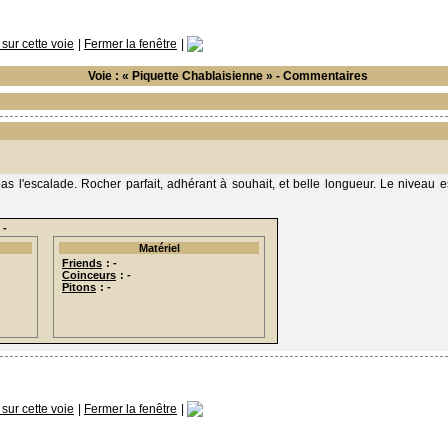
ur cette voie
|
Fermer la fenêtre
|
Voie : « Piquette Chablaisienne » - Commentaires
 l'escalade. Rocher parfait, adhérant à souhait, et belle longueur. Le niveau es
 -
Matériel
Friends
: -
Coinceurs
: -
Pitons
: -
ur cette voie
|
Fermer la fenêtre
|