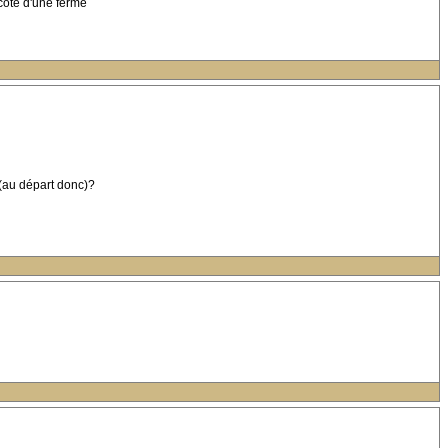
 cote d'une ferme
 (au départ donc)?