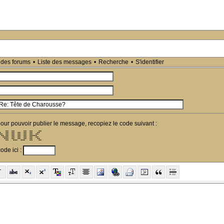
 des forums
•
Liste des messages
•
Recherche
•
S'identifier
pour pouvoir publier le message, recopiez le code suivant :
    **  **      **  **    ** 

*   **  **  **  **  **   **  

**  **  **  **  **  **  **   

 ** **  **  **  **  *****    

  ****  **  **  **  **  **   

   ***  **  **  **  **   **  

    **   ***  ***   **    ** 
ode ici :