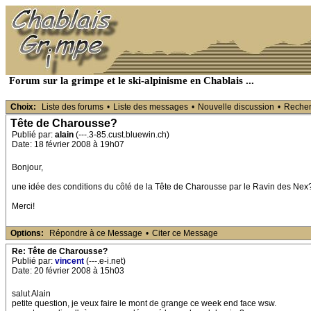
Forum sur la grimpe et le ski-alpinisme en Chablais ...
Choix:
Liste des forums
•
Liste des messages
•
Nouvelle discussion
•
Reche
Tête de Charousse?
Publié par:
alain
(---.3-85.cust.bluewin.ch)
Date: 18 février 2008 à 19h07
Bonjour,
une idée des conditions du côté de la Tête de Charousse par le Ravin des Nex? Y
Merci!
Options:
Répondre à ce Message
•
Citer ce Message
Re: Tête de Charousse?
Publié par:
vincent
(---.e-i.net)
Date: 20 février 2008 à 15h03
salut Alain
petite question, je veux faire le mont de grange ce week end face wsw.