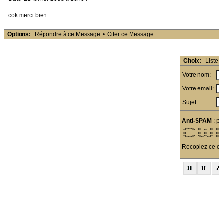
cok merci bien
Options:
Répondre à ce Message
•
Citer ce Message
Choix:
Liste
Votre nom:
Votre email:
Sujet:
Anti-SPAM
: 
  ******   **      **  **
 **    **  **  **  **  **
 **        **  **  **  **
 **        **  **  **  **
 **        **  **  **  **
 **    **  **  **  **  **
  ******    ***  ***   **
Recopiez ce c