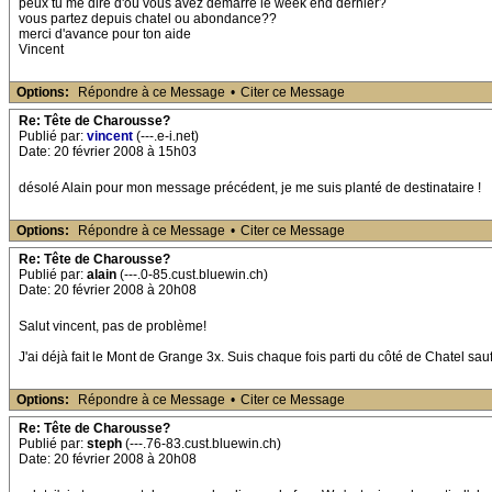
peux tu me dire d'où vous avez démarré le week end dernier?
vous partez depuis chatel ou abondance??
merci d'avance pour ton aide
Vincent
Options:
Répondre à ce Message
•
Citer ce Message
Re: Tête de Charousse?
Publié par:
vincent
(---.e-i.net)
Date: 20 février 2008 à 15h03
désolé Alain pour mon message précédent, je me suis planté de destinataire !
Options:
Répondre à ce Message
•
Citer ce Message
Re: Tête de Charousse?
Publié par:
alain
(---.0-85.cust.bluewin.ch)
Date: 20 février 2008 à 20h08
Salut vincent, pas de problème!
J'ai déjà fait le Mont de Grange 3x. Suis chaque fois parti du côté de Chatel sauf
Options:
Répondre à ce Message
•
Citer ce Message
Re: Tête de Charousse?
Publié par:
steph
(---.76-83.cust.bluewin.ch)
Date: 20 février 2008 à 20h08