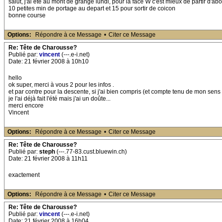
salut, j'ai ete au mont de grange lundi, pour la face W c'est mieux de partir d'a
10 petites min de portage au depart et 15 pour sortir de coicon
bonne course
Options:
Répondre à ce Message
•
Citer ce Message
Re: Tête de Charousse?
Publié par:
vincent
(---.e-i.net)
Date: 21 février 2008 à 10h10
hello
ok super, merci à vous 2 pour les infos .
et par contre pour la descente, si j'ai bien compris (et compte tenu de mon sens
je l'ai déjà fait l'été mais j'ai un doûte...
merci encore
Vincent
Options:
Répondre à ce Message
•
Citer ce Message
Re: Tête de Charousse?
Publié par:
steph
(---.77-83.cust.bluewin.ch)
Date: 21 février 2008 à 11h11
exactement
Options:
Répondre à ce Message
•
Citer ce Message
Re: Tête de Charousse?
Publié par:
vincent
(---.e-i.net)
Date: 21 février 2008 à 16h04