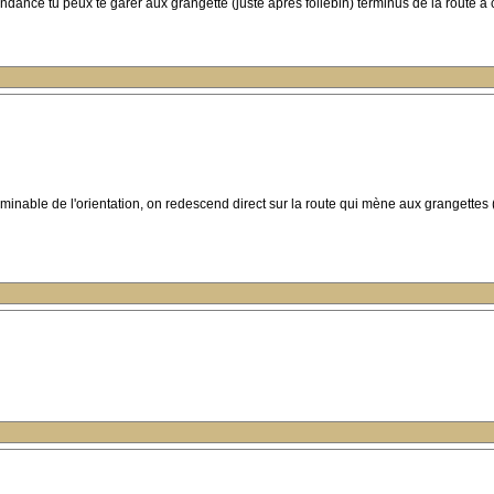
bondance tu peux te garer aux grangette (juste apres follebin) terminus de la route a
 minable de l'orientation, on redescend direct sur la route qui mène aux grangettes