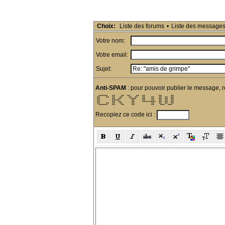
Choix:
Liste des forums
•
Liste des message
Votre nom:
Votre email:
Sujet:
Anti-SPAM
: pour pouvoir publier le message, r
  ******   **    **  **    **  **         **      ** 

 **    **  **   **    **  **   **    **   **  **  ** 

 **        **  **      ****    **    **   **  **  ** 

 **        *****        **     **    **   **  **  ** 

 **        **  **       **     *********  **  **  ** 

 **    **  **   **      **           **   **  **  ** 

  ******   **    **     **           **    ***  ***  
Recopiez ce code ici :