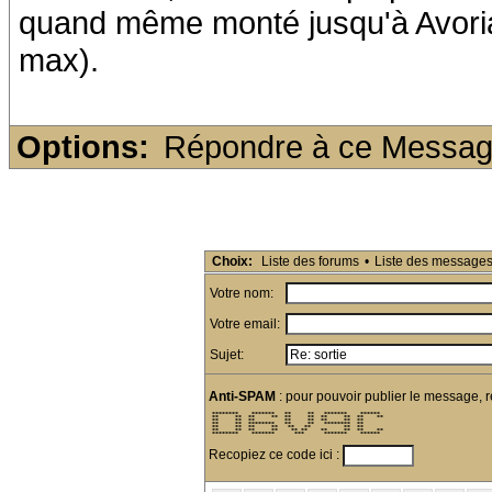
quand même monté jusqu'à Avoriaz,
max).
Options:
Répondre à ce Messa
Choix:
Liste des forums
•
Liste des message
Votre nom:
Votre email:
Sujet:
Anti-SPAM
: pour pouvoir publier le message, r
 ********    *******   **     **   *******    ******  

 **     **  **     **  **     **  **     **  **    ** 

 **     **  **         **     **  **     **  **       

 **     **  ********   **     **   ********  **       

 **     **  **     **   **   **          **  **       

 **     **  **     **    ** **    **     **  **    ** 

 ********    *******      ***      *******    ******  
Recopiez ce code ici :