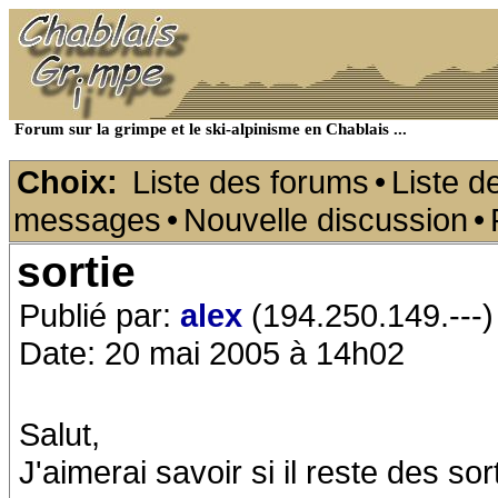
Forum sur la grimpe et le ski-alpinisme en Chablais ...
Choix:
Liste des forums
•
Liste d
messages
•
Nouvelle discussion
•
sortie
Publié par:
alex
(194.250.149.---)
Date: 20 mai 2005 à 14h02
Salut,
J'aimerai savoir si il reste des s