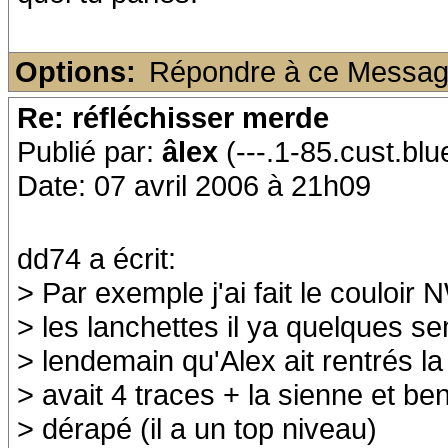
Options:
Répondre à ce Messa
Re: réfléchisser merde
Publié par:
âlex
(---.1-85.cust.blu
Date: 07 avril 2006 à 21h09
dd74 a écrit:
> Par exemple j'ai fait le couloi
> les lanchettes il ya quelques s
> lendemain qu'Alex ait rentrés la
> avait 4 traces + la sienne et ben 
> dérapé (il a un top niveau)