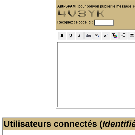
Anti-SPAM
: pour pouvoir publier le message, r
 **         **     **   *******   **    **  **    ** 

 **    **   **     **  **     **   **  **   **   **  

 **    **   **     **         **    ****    **  **   

 **    **   **     **   *******      **     *****    

 *********   **   **          **     **     **  **   

       **     ** **    **     **     **     **   **  

       **      ***      *******      **     **    ** 
Recopiez ce code ici :
Utilisateurs connectés (
Identifi