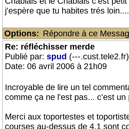
Chablais et le Chablais c'est peti
j'espère que tu habites trés loin......
Options:
Répondre à ce Messa
Re: réfléchisser merde
Publié par:
spud
(---.cust.tele2.fr)
Date: 06 avril 2006 à 21h09
Incroyable de lire un tel commenta
comme ça ne l'est pas... c'est un 
Merci aux toportestes et toportist
courses au-dessus de 4.1 sont cou