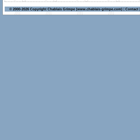
© 2000-2026 Copyright Chablais Grimpe (www.chablais-grimpe.com)
|
Contact