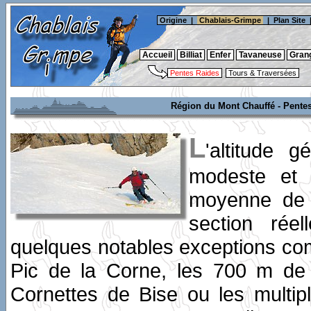
Origine
|
Chablais-Grimpe
|
Plan Site
Accueil
Billiat
Enfer
Tavaneuse
Gran
Pentes Raides
Tours & Traversées
Région du Mont Chauffé - Pentes
L
'altitude 
modeste et l
moyenne de 
section rée
quelques notables exceptions co
Pic de la Corne, les 700 m de 
Cornettes de Bise ou les multip