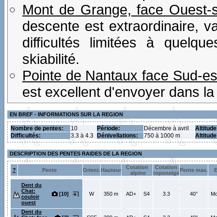
Mont de Grange, face Ouest-
descente est extraordinaire, v
difficultés limitées à quelqu
skiabilité.
Pointe de Nantaux face Sud-es
est excellent d'envoyer dans la 
EN BREF - INFORMATIONS SUR LA REGION
Nombre de pentes:
10
Période:
Décembre à avril
Altitude
Difficultés:
3.3 à 4.3
Dénivellations:
750 à 1000 m
Altitud
DESCRIPTION DES PENTES RAIDES DE LA REGION
Cotation
Cotation
?
Pente
Orient.
Hauteur
Pente max.
E
alpine
toponeige
Dent du
Chat:
[10]
W
350 m
AD+
S4
3.3
40°
Mo
couloir
ouest
Dent du