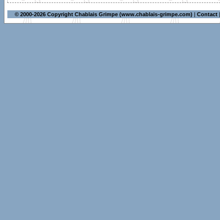
© 2000-2026 Copyright Chablais Grimpe (www.chablais-grimpe.com)
|
Contact