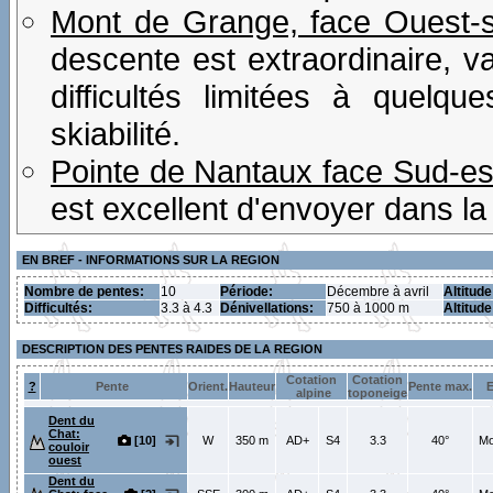
Mont de Grange, face Ouest-
descente est extraordinaire, v
difficultés limitées à quelqu
skiabilité.
Pointe de Nantaux face Sud-es
est excellent d'envoyer dans la 
EN BREF - INFORMATIONS SUR LA REGION
Nombre de pentes:
10
Période:
Décembre à avril
Altitude
Difficultés:
3.3 à 4.3
Dénivellations:
750 à 1000 m
Altitud
DESCRIPTION DES PENTES RAIDES DE LA REGION
Cotation
Cotation
?
Pente
Orient.
Hauteur
Pente max.
E
alpine
toponeige
Dent du
Chat:
[10]
W
350 m
AD+
S4
3.3
40°
Mo
couloir
ouest
Dent du