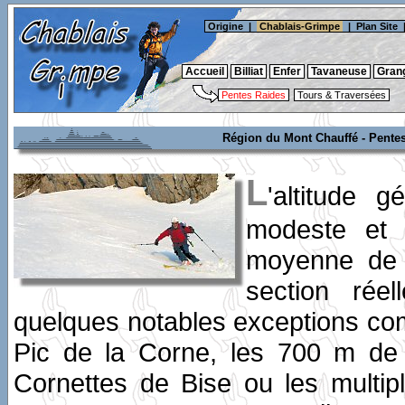
Origine
|
Chablais-Grimpe
|
Plan Site
Accueil
Billiat
Enfer
Tavaneuse
Gran
Pentes Raides
Tours & Traversées
Région du Mont Chauffé - Pentes
L
'altitude 
modeste et l
moyenne de 
section rée
quelques notables exceptions co
Pic de la Corne, les 700 m de 
Cornettes de Bise ou les multip