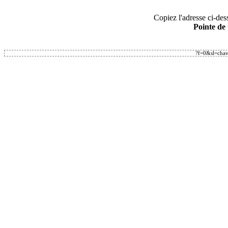
Copiez l'adresse ci-dess
Pointe de
?f=0&sl=chava