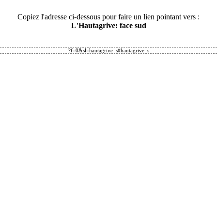
Copiez l'adresse ci-dessous pour faire un lien pointant vers :
L'Hautagrive: face sud
?f=0&sl=hautagrive_s#hautagrive_s