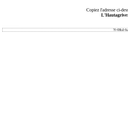
Copiez l'adresse ci-dess
L'Hautagrive: 
?f=0&sl=ha