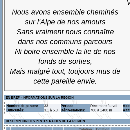
V
Nous avons ensemble cheminés
sur l'Alpe de nos amours
Sans vraiment nous connaître
dans nos communs parcours
Ni boire ensemble la lie de nos
fonds de sorties,
Mais malgré tout, toujours mus de
cette pareille envie.
EN BREF - INFORMATIONS SUR LA REGION
Nombre de pentes:
33
Période:
Décembre à avril
Alti
Difficultés:
3.1 à 5.3
Dénivellations:
700 à 1400 m
Alti
DESCRIPTION DES PENTES RAIDES DE LA REGION
Cotation
Cotation