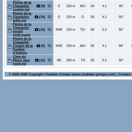
Pointe de la
Chavache:
[8]
E
150 m
AD+
S4
4.1
48°
couloir est
Pointe de la
Chavache:
[10]
E
220 m
D
S5
4.2
50°
arête est
Pointe de la
Chavache:
[16]
NNE
150 m
TD-
S5
5.2
50°
goulet
nord-ouest
Pointe de la
Chavache:
Couloir de la
[6]
NNE
150 m
AD+
S5
4.1
58°
Fenêtre
d'Ardens
Cime du
Piron: face
[11]
NE
200 m
TD
S5
5.2
50°
nord-est
© 2000-2026 Copyright Chablais Grimpe (www.chablais-grimpe.com)
|
Contact