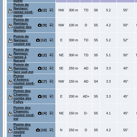
ouest
Pointe de
Nantaux:
[2]
NW
300 m
TD
S6
5.2
55°
rampe nord-
ouest
Pointe de
Nantaux:
[9]
NW
100 m
D
S5
4.2
50°
couloir des
Mottets
Pointe de
Nantaux:
[12]
E
300 m
TD
S5
5.2
52°
couloir est
Pointe de
Nantaux:
[2]
NE
300 m
TD
S5
5.1
50°
T
rampe à
Nanard
Pointe de
Nantaux:
[1]
SE
250 m
AD
S4
3.3
40°
face sud-est
Pointe
d'Ardens:
[7]
NW
150 m
AD
S4
3.3
45°
couloir nord-
ouest
Pointe des
Chamois:
[6]
E
200 m
AD+
S5
3.3
45°
combe des
Follys
Pointe des
Chamois:
[4]
NE
150 m
D-
S5
4.1
45°
couloir nord-
est
Pointe des
Chamois:
[10]
N
250 m
D
S5
4.2
55°
couloir
nord