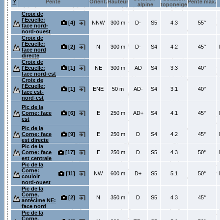
?
Pente
Orient.
Hauteur
Pente max.
alpine
toponeige
Croix de
l'Écuelle:
[4]
NNW
300 m
D-
S5
4.3
55°
face nord-
nord-ouest
Croix de
l'Écuelle:
[2]
N
300 m
D-
S4
4.2
45°
face nord
directe
Croix de
l'Écuelle:
[1]
NE
300 m
AD
S4
3.3
40°
face nord-est
Croix de
l'Écuelle:
[1]
ENE
50 m
AD-
S4
3.1
40°
face est-
nord-est
Pic de la
Corne: face
[6]
E
250 m
AD+
S4
4.1
45°
est
Pic de la
Corne: face
[9]
E
250 m
D
S4
4.2
45°
est directe
Pic de la
Corne: face
[17]
E
250 m
D
S5
4.3
50°
est centrale
Pic de la
Corne:
[11]
NW
600 m
D+
S5
5.1
50°
couloir
nord-ouest
Pic de la
Corne,
[2]
N
350 m
D
S5
4.3
45°
antécime NE:
face nord
Pic de la
Corne,