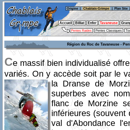
Origine
|
Chablais-Grimpe
|
Plan Site
Accueil
Billiat
Enfer
Tavaneuse
Gran
Pentes Raides
Pentes Classiques
To
Région du Roc de Tavaneuse - Pent
C
e massif bien individualisé of
variés. On y accède soit par le v
la Dranse
de Morzi
superbes avec nomb
flanc de Morzine s
inférieures (souvent 
val d'Abondance l'