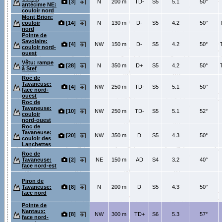
[3]
N
200 m
TD-
S5
5.1
50°
antécime NE:
couloir nord
Mont Brion:
couloir
[14]
N
130 m
D-
S5
4.2
50°
nord
Pointe de
Savolaire:
[4]
NW
150 m
D-
S5
4.2
50°
T
couloir nord-
ouest
Vêtu: rampe
[28]
N
350 m
D+
S5
4.2
50°
T
à Stef
Roc de
Tavaneuse:
[4]
NW
250 m
TD-
S5
5.1
50°
face nord-
ouest
Roc de
Tavaneuse:
[10]
NW
250 m
TD-
S5
5.1
52°
couloir
nord-ouest
Roc de
Tavaneuse:
[20]
NW
350 m
D
S5
4.3
50°
couloir des
Lanchettes
Roc de
Tavaneuse:
[2]
NE
150 m
AD
S4
3.2
40°
face nord-est
Piron de
Tavaneuse:
[8]
N
200 m
D
S5
4.3
50°
face nord
Pointe de
Nantaux:
[8]
NW
300 m
TD+
S6
5.3
57°
face nord-