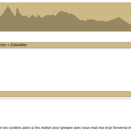
rche
•
S'identifier
 les cordées alors si t'es motivé pour grimper avec nous mail moi et je t'enverrai 