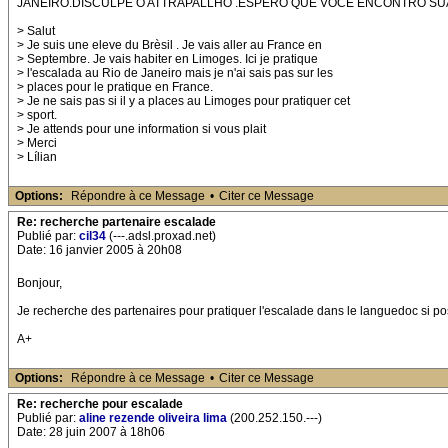
JANEIRO.DISCULPE O ATTRAPALLHO .ESPERO QUE VOCE ENCONTRO SUAS 
> Salut
> Je suis une eleve du Brèsil . Je vais aller au France en
> Septembre. Je vais habiter en Limoges. Ici je pratique
> l'escalada au Rio de Janeiro mais je n'ai sais pas sur les
> places pour le pratique en France.
> Je ne sais pas si il y a places au Limoges pour pratiquer cet
> sport.
> Je attends pour une information si vous plait
> Merci
> Lílian
Options:
Répondre à ce Message
•
Citer ce Message
Re: recherche partenaire escalade
Publié par:
cil34
(---.adsl.proxad.net)
Date: 16 janvier 2005 à 20h08
Bonjour,
Je recherche des partenaires pour pratiquer l'escalade dans le languedoc si po
A+
Options:
Répondre à ce Message
•
Citer ce Message
Re: recherche pour escalade
Publié par:
aline rezende oliveira lima
(200.252.150.---)
Date: 28 juin 2007 à 18h06