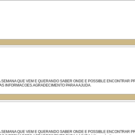
U A SEMANA QUE VEM E QUERANDO SABER ONDE E POSSIBLE ENCONTRAR 
AS INFORMACOES.AGRADECIMENTO PARA A AJUDA.
U A SEMANA QUE VEM E QUERANDO SABER ONDE E POSSIBLE ENCONTRAR 