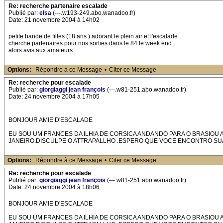
Re: recherche partenaire escalade
Publié par:
elsa
(---.w193-249.abo.wanadoo.fr)
Date: 21 novembre 2004 à 14h02
petite bande de filles (18 ans ) adorant le plein air et l'escalade
cherche partenaires pour nos sorties dans le 84 le week end
alors avis aux amateurs
Options:
Répondre à ce Message
•
Citer ce Message
Re: recherche pour escalade
Publié par:
giorgiaggi jean françois
(---.w81-251.abo.wanadoo.fr)
Date: 24 novembre 2004 à 17h05
BONJOUR AMIE D'ESCALADE
EU SOU UM FRANCES DA ILHIA DE CORSICA ANDANDO PARA O BRASIO
JANEIRO.DISCULPE O ATTRAPALLHO .ESPERO QUE VOCE ENCONTRO SU
Options:
Répondre à ce Message
•
Citer ce Message
Re: recherche pour escalade
Publié par:
giorgiaggi jean françois
(---.w81-251.abo.wanadoo.fr)
Date: 24 novembre 2004 à 18h06
BONJOUR AMIE D'ESCALADE
EU SOU UM FRANCES DA ILHIA DE CORSICA ANDANDO PARA O BRASIO