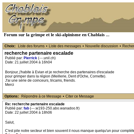
Forum sur la grimpe et le ski-alpinisme en Chablais ...
Choix:
Liste des forums
•
Liste des messages
•
Nouvelle discussion
•
Reche
recherche partenaire escalade
Publié par:
Pierrick
(---.unil.ch)
Date: 21 juillet 2004 à 16h04
Bonjour, j'habite à Evian et je recherche des partenaires d'escalade
pour grimper dans la région (Meillerie, Dent d'Oche, Cornette).
J'ai une série de coinceurs, tricams, friends.
Merci
Options:
Répondre à ce Message
•
Citer ce Message
Re: recherche partenaire escalade
Publié par:
fab
(---.w193-250.abo.wanadoo.fr)
Date: 22 juillet 2004 à 18h06
Salut,
C'est pile notre secteur et bien souvent il nous manque quelqu'un pour complèter