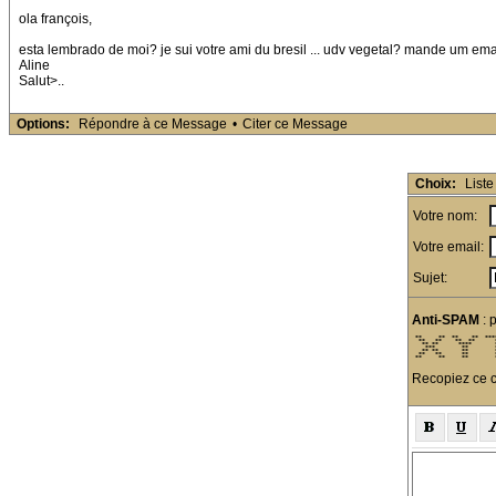
ola françois,
esta lembrado de moi? je sui votre ami du bresil ... udv vegetal? mande um e
Aline
Salut>..
Options:
Répondre à ce Message
•
Citer ce Message
Choix:
Liste
Votre nom:
Votre email:
Sujet:
Anti-SPAM
: 
 **     **  **    **  ***
  **   **    **  **      
   ** **      ****       
    ***        **        
   ** **       **        
  **   **      **        
 **     **     **        
Recopiez ce c