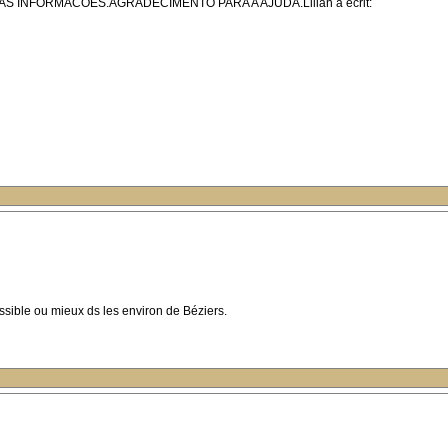
INFORMACOES.AGRADECIMENTO PARA A AJUDA.Lilian a écrit:
ssible ou mieux ds les environ de Béziers.