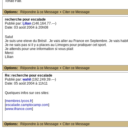
Tchao Fab.
Options:
Répondre à ce Message
•
Citer ce Message
recherche pour escalade
Publié par:
Lilian
(146.164.77.---)
Date: 03 août 2004 à 20h08
Salut
Je suis une eleve du Brèsil . Je vais aller au France en Septembre. Je vais habit
Je ne sais pas si il y a places au Limoges pour pratiquer cet sport.
Je attends pour une information si vous plait
Merci
Lílian
Options:
Répondre à ce Message
•
Citer ce Message
Re: recherche pour escalade
Publié par:
wahil
(192.249.39.---)
Date: 05 août 2004 à 11h11
Quelques infos sur ces sites:
[
membres.lycos.fr
]
[
escalade.camptocamp.com
]
[
www.ifrance.com
]
Options:
Répondre à ce Message
•
Citer ce Message