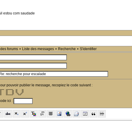
mail estou com saudade
 des forums
•
Liste des messages
•
Recherche
•
S'identifier
pour pouvoir publier le message, recopiez le code suivant :
*****  ********   **     ** 

**     **     **  **     ** 

**     **     **  **     ** 

**     **     **  **     ** 

**     **     **   **   **  

**     **     **    ** **   

**     ********      ***    
ode ici :