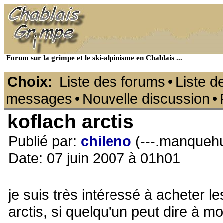
Forum sur la grimpe et le ski-alpinisme en Chablais ...
Choix:
Liste des forums
•
Liste d
messages
•
Nouvelle discussion
•
koflach arctis
Publié par:
chileno
(---.manquehu
Date: 07 juin 2007 à 01h01
je suis très intéressé à acheter 
arctis, si quelqu'un peut dire à m