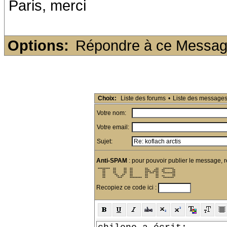
Paris, merci
Options:
Répondre à ce Messa
Choix:
Liste des forums
•
Liste des message
Votre nom:
Votre email:
Sujet:
Anti-SPAM
: pour pouvoir publier le message, r
 ********  **     **  **        **     **   *******  

    **     **     **  **        ***   ***  **     ** 

    **     **     **  **        **** ****  **     ** 

    **     **     **  **        ** *** **   ******** 

    **      **   **   **        **     **         ** 

    **       ** **    **        **     **  **     ** 

    **        ***     ********  **     **   *******  
Recopiez ce code ici :