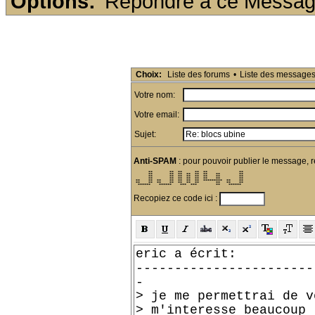
Options:
Répondre à ce Messa
Choix:
Liste des forums
•
Liste des message
Votre nom:
Votre email:
Sujet:
Anti-SPAM
: pour pouvoir publier le message, r
       **        **  **      **  **               ** 

       **        **  **  **  **  **    **         ** 

       **        **  **  **  **  **    **         ** 

       **        **  **  **  **  **    **         ** 

 **    **  **    **  **  **  **  *********  **    ** 

 **    **  **    **  **  **  **        **   **    ** 

  ******    ******    ***  ***         **    ******  
Recopiez ce code ici :