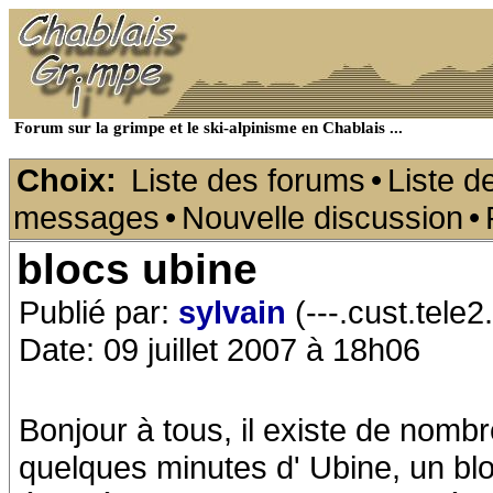
Forum sur la grimpe et le ski-alpinisme en Chablais ...
Choix:
Liste des forums
•
Liste d
messages
•
Nouvelle discussion
•
blocs ubine
Publié par:
sylvain
(---.cust.tele2.
Date: 09 juillet 2007 à 18h06
Bonjour à tous, il existe de nombr
quelques minutes d' Ubine, un bloc