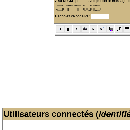
Anti-SPAM
: pour pouvoir publier le message, r
  *******   ********  ********  **      **  ********  

 **     **  **    **     **     **  **  **  **     ** 

 **     **      **       **     **  **  **  **     ** 

  ********     **        **     **  **  **  ********  

        **    **         **     **  **  **  **     ** 

 **     **    **         **     **  **  **  **     ** 

  *******     **         **      ***  ***   ********  
Recopiez ce code ici :
Utilisateurs connectés (
Identifi