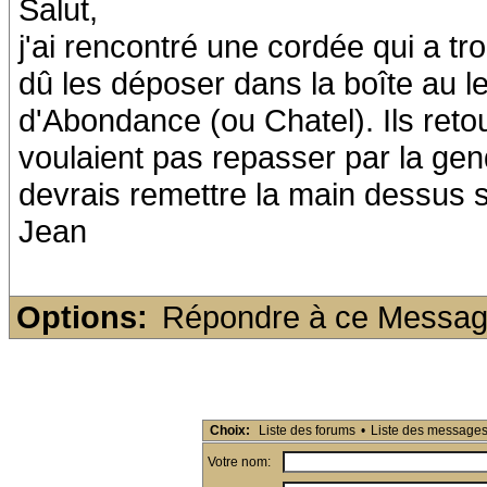
Salut,
j'ai rencontré une cordée qui a tr
dû les déposer dans la boîte au le
d'Abondance (ou Chatel). Ils reto
voulaient pas repasser par la ge
devrais remettre la main dessus sa
Jean
Options:
Répondre à ce Messa
Choix:
Liste des forums
•
Liste des message
Votre nom: