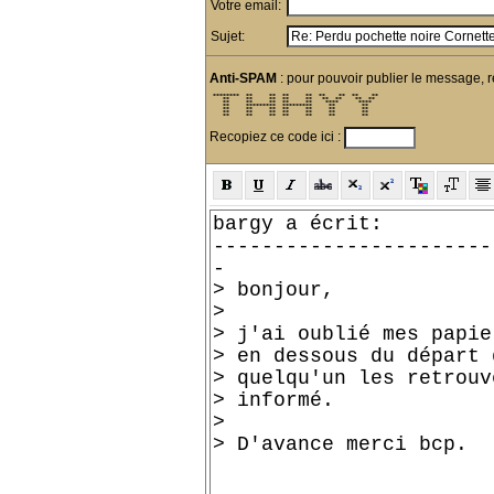
Votre email:
Sujet:
Anti-SPAM
: pour pouvoir publier le message, r
 ********  **     **  **     **  **    **  **    ** 

    **     **     **  **     **   **  **    **  **  

    **     **     **  **     **    ****      ****   

    **     *********  *********     **        **    

    **     **     **  **     **     **        **    

    **     **     **  **     **     **        **    

    **     **     **  **     **     **        **    
Recopiez ce code ici :