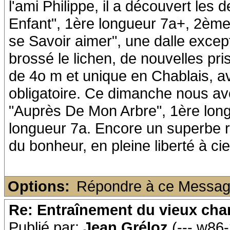
l'ami Philippe, il a découvert les
Enfant", 1ère longueur 7a+, 2ème
se Savoir aimer", une dalle except
brossé le lichen, de nouvelles pri
de 4o m et unique en Chablais, a
obligatoire. Ce dimanche nous avon
"Auprès De Mon Arbre", 1ère lon
longueur 7a. Encore un superbe 
du bonheur, en pleine liberté à ciel
Options:
Répondre à ce Messa
Re: Entraînement du vieux ch
Publié par:
Jean Gréloz
(---.w86