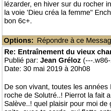
lézarder, en hiver sur du rocher ino
la voie 'Dieu créa la femme" Ench
bon 6c+.
Options:
Répondre à ce Messa
Re: Entraînement du vieux ch
Publié par:
Jean Gréloz
(---.w86
Date: 30 mai 2019 à 20h08
De son vivant, toutes les années M
roche de Solutré..! Pierrot la fait
Salève..! quel plaisir pour moi de