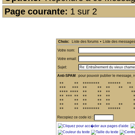
Page courante:
1 sur 2
Choix:
Liste des forums
•
Liste des message
Votre nom:
Votre email:
Sujet:
Anti-SPAM
: pour pouvoir publier le message, r
 **     **  ********    ******   **  
 ***   ***  **     **  **    **   ** 
 **** ****  **     **  **          **
 ** *** **  **     **  **           *
 **     **  **     **  **           *
 **     **  **     **  **    **     *
 **     **  ********    ******      
Recopiez ce code ici :