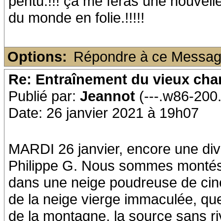
pentu.!!! ça me feras une nouvelle 
du monde en folie.!!!!!
Options:
Répondre à ce Messa
Re: Entraînement du vieux ch
Publié par:
Jeannot
(---.w86-200
Date: 26 janvier 2021 à 19h07
MARDI 26 janvier, encore une di
Philippe G. Nous sommes montés 
dans une neige poudreuse de ciné
de la neige vierge immaculée, que
de la montagne, la source sans r