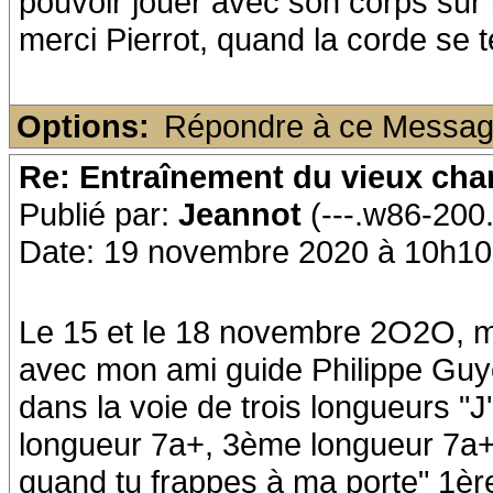
pouvoir jouer avec son corps sur 
merci Pierrot, quand la corde se te
Options:
Répondre à ce Messa
Re: Entraînement du vieux ch
Publié par:
Jeannot
(---.w86-200
Date: 19 novembre 2020 à 10h10
Le 15 et le 18 novembre 2O2O, m
avec mon ami guide Philippe Guyo
dans la voie de trois longueurs "
longueur 7a+, 3ème longueur 7a+.
quand tu frappes à ma porte" 1èr