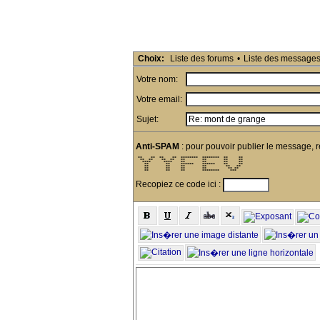
Choix:
Liste des forums
•
Liste des message
Votre nom:
Votre email:
Sujet:
Anti-SPAM
: pour pouvoir publier le message, r
 **    **  **    **  ********  ********  **     ** 

  **  **    **  **   **        **        **     ** 

   ****      ****    **        **        **     ** 

    **        **     ******    ******    **     ** 

    **        **     **        **         **   **  

    **        **     **        **          ** **   

    **        **     **        ********     ***    
Recopiez ce code ici :