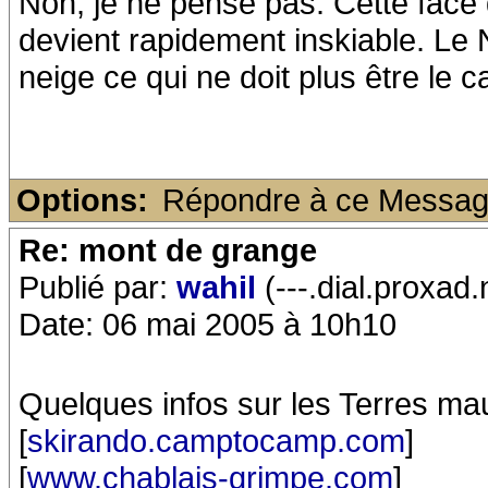
Non, je ne pense pas. Cette face 
devient rapidement inskiable. L
neige ce qui ne doit plus être le c
Options:
Répondre à ce Messa
Re: mont de grange
Publié par:
wahil
(---.dial.proxad.
Date: 06 mai 2005 à 10h10
Quelques infos sur les Terres mau
[
skirando.camptocamp.com
]
[
www.chablais-grimpe.com
]