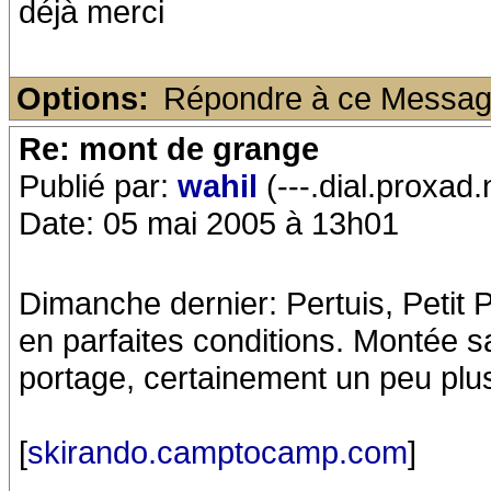
déjà merci
Options:
Répondre à ce Messa
Re: mont de grange
Publié par:
wahil
(---.dial.proxad.
Date: 05 mai 2005 à 13h01
Dimanche dernier: Pertuis, Petit
en parfaites conditions. Montée s
portage, certainement un peu plu
[
skirando.camptocamp.com
]