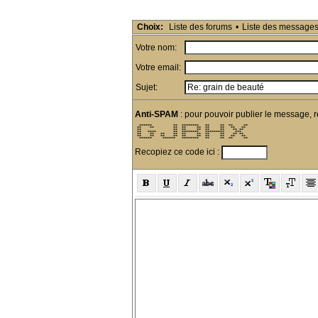
Choix:
Liste des forums
•
Liste des message
Votre nom:
Votre email:
Sujet:
Anti-SPAM
: pour pouvoir publier le message, r
  ******          **  ********   **     **  **     ** 

 **    **         **  **     **  **     **   **   **  

 **               **  **     **  **     **    ** **   

 **   ****        **  ********   *********     ***    

 **    **   **    **  **     **  **     **    ** **   

 **    **   **    **  **     **  **     **   **   **  

  ******     ******   ********   **     **  **     ** 
Recopiez ce code ici :