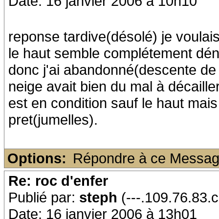
Date: 16 janvier 2006 à 10h10
reponse tardive(désolé) je voulai
le haut semble complétement déne
donc j'ai abandonné(descente de 
neige avait bien du mal à décaill
est en condition sauf le haut mais 
pret(jumelles).
Options:
Répondre à ce Messa
Re: roc d'enfer
Publié par:
steph
(---.109.76.83.c
Date: 16 janvier 2006 à 13h01