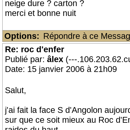
neige dure ? carton ?
merci et bonne nuit
Options:
Répondre à ce Messa
Re: roc d'enfer
Publié par:
âlex
(---.106.203.62.c
Date: 15 janvier 2006 à 21h09
Salut,
j'ai fait la face S d'Angolon aujourd
sur que ce soit mieux au Roc d'En
raides du haut...