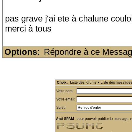
pas grave j'ai ete à chalune coulo
merci à tous
Options:
Répondre à ce Messa
Choix:
Liste des forums
•
Liste des message
Votre nom:
Votre email:
Sujet:
Anti-SPAM
: pour pouvoir publier le message, r
 ********    *******   **     **  **     **   ******  

 **     **  **     **  **     **  ***   ***  **    ** 

 **     **         **  **     **  **** ****  **       

 ********    *******   **     **  ** *** **  **       

 **                **  **     **  **     **  **       

 **         **     **  **     **  **     **  **    ** 

 **          *******    *******   **     **   ******  