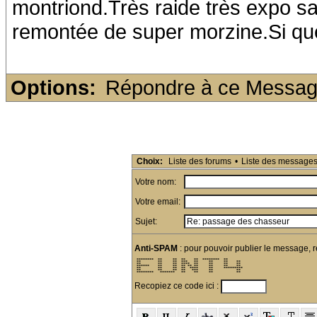
montriond.Très raide très expo s
remontée de super morzine.Si qu
Options:
Répondre à ce Messa
Choix:
Liste des forums
•
Liste des message
Votre nom:
Votre email:
Sujet:
Anti-SPAM
: pour pouvoir publier le message, r
 ********  **     **  **    **  ********  **        

 **        **     **  ***   **     **     **    **  

 **        **     **  ****  **     **     **    **  

 ******    **     **  ** ** **     **     **    **  

 **        **     **  **  ****     **     ********* 

 **        **     **  **   ***     **           **  

 ********   *******   **    **     **           **  
Recopiez ce code ici :