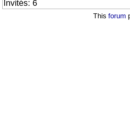
Invités: 6
This
forum
p