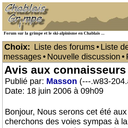
Forum sur la grimpe et le ski-alpinisme en Chablais ...
Choix:
Liste des forums
•
Liste d
messages
•
Nouvelle discussion
•
Avis aux connaisseurs
Publié par:
Masson
(---.w83-204
Date: 18 juin 2006 à 09h09
Bonjour, Nous serons cet été aux
cherchons des voies sympas à la j