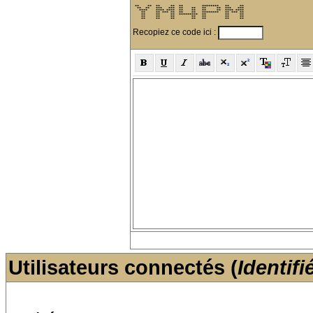
 **    **  **     **  **         ********   **     ** 

  **  **   ***   ***  **    **   **     **  ***   *** 

   ****    **** ****  **    **   **     **  **** **** 

    **     ** *** **  **    **   ********   ** *** ** 

    **     **     **  *********  **         **     ** 

    **     **     **        **   **         **     ** 

    **     **     **        **   **         **     ** 
Recopiez ce code ici :
Utilisateurs connectés (
Identifi