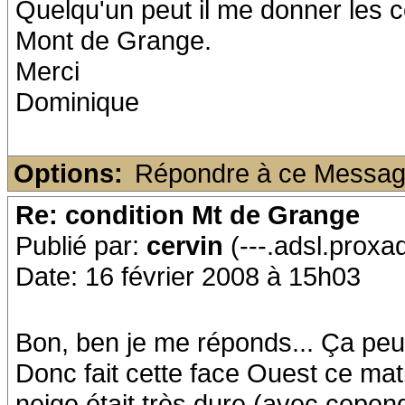
Quelqu'un peut il me donner les 
Mont de Grange.
Merci
Dominique
Options:
Répondre à ce Messa
Re: condition Mt de Grange
Publié par:
cervin
(---.adsl.proxa
Date: 16 février 2008 à 15h03
Bon, ben je me réponds... Ça peut 
Donc fait cette face Ouest ce mati
neige était très dure (avec cepen