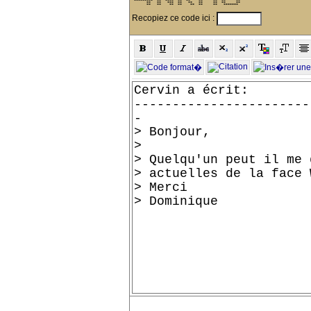
 *********  **  ****  **  **    **     **  **     ** 

       **   **   ***  **   **   **     **  **     ** 

       **   **    **  **    **  **     **   *******  
Recopiez ce code ici :