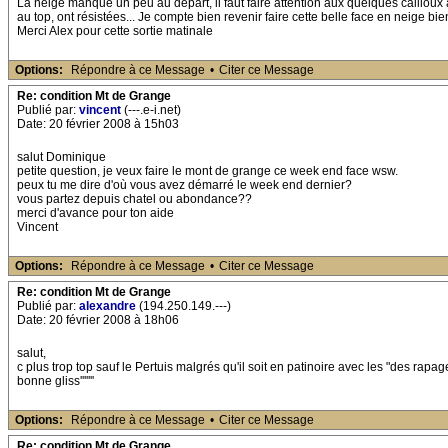
La neige manque un peu au départ, il faut faire attention aux quelques cailloux
au top, ont résistées... Je compte bien revenir faire cette belle face en neige bie
Merci Alex pour cette sortie matinale
Options:
Répondre à ce Message
•
Citer ce Message
Re: condition Mt de Grange
Publié par:
vincent
(---.e-i.net)
Date: 20 février 2008 à 15h03
salut Dominique
petite question, je veux faire le mont de grange ce week end face wsw.
peux tu me dire d'où vous avez démarré le week end dernier?
vous partez depuis chatel ou abondance??
merci d'avance pour ton aide
Vincent
Options:
Répondre à ce Message
•
Citer ce Message
Re: condition Mt de Grange
Publié par:
alexandre
(194.250.149.---)
Date: 20 février 2008 à 18h06
salut,
c plus trop top sauf le Pertuis malgrés qu'il soit en patinoire avec les "des rap
bonne gliss'''''''
Options:
Répondre à ce Message
•
Citer ce Message
Re: condition Mt de Grange