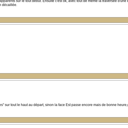
 apparents sur le tout début. Ensuite c'est ok, avec tout de même la traversée d'u
n décaillée.
ages" sur tout le haut au départ, sinon la face Est passe encore mais de bonne heure,