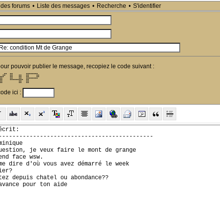
 des forums
•
Liste des messages
•
Recherche
•
S'identifier
pour pouvoir publier le message, recopiez le code suivant :
   **  **         ********  

  **   **    **   **     ** 

***    **    **   **     ** 

**     **    **   ********  

**     *********  **        

**           **   **        

**           **   **        
ode ici :