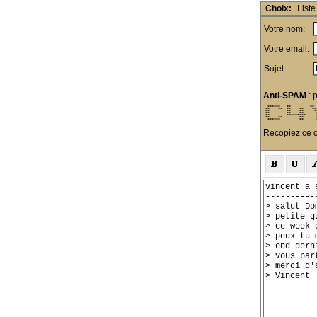
Choix:
Liste
Votre nom:
Votre email:
Sujet:
Anti-SPAM
: 
  ******   **         ** 
 **    **  **    **    **
 **        **    **     *
 **        **    **      
 **        *********     
 **    **        **      
  ******         **      
Recopiez ce c