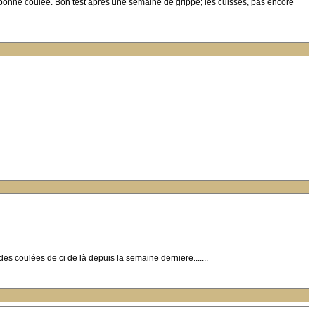
ne bonne coulée. Bon test après une semaine de grippe; les cuisses, pas encore
des coulées de ci de là depuis la semaine derniere.......