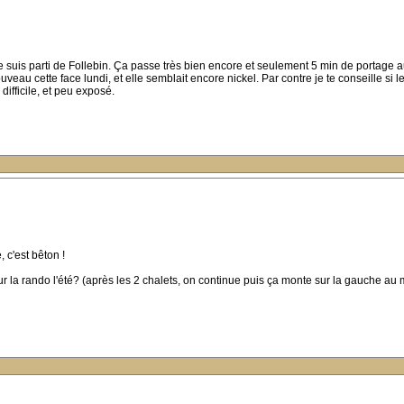
je suis parti de Follebin. Ça passe très bien encore et seulement 5 min de portage
uveau cette face lundi, et elle semblait encore nickel. Par contre je te conseille si
 difficile, et peu exposé.
, c'est bêton !
 la rando l'été? (après les 2 chalets, on continue puis ça monte sur la gauche au m