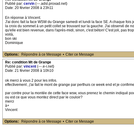
Publié par:
cervin
(---.adsl.proxad.net)
Date: 20 février 2008 à 23h11
En réponse à Vincent.
J'ai donc fait la face WSW du Grange samedi et lundi la face SE. A chaque fois 
la croix du sommet à un petit collet se trouvant sur la gauche. J'ai observé de no
qu'elle est bien revenue, dans l'après-midi; sinon, c'est béton! C'est joli, pas trop
voilà,
bon ski
Dominique
Options:
Répondre à ce Message
•
Citer ce Message
Re: condition Mt de Grange
Publié par:
vincent
(---.e-i.net)
Date: 21 février 2008 à 10h10
ok merci à vous 2 pour les infos.
effectivement , j'ai fait le mont de grange par perthuis ce week end et je confirme
par contre pour la montée de cette face wsw, vous prenez le chemin indiqué pour
ou est ce que vous montez direct par le couloir?
merci
à+
Vincent
Options:
Répondre à ce Message
•
Citer ce Message