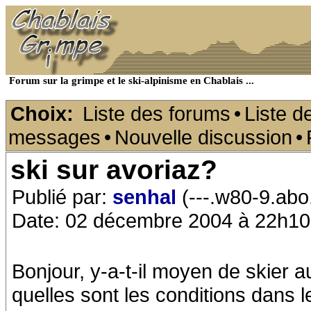
Forum sur la grimpe et le ski-alpinisme en Chablais ...
Choix:
Liste des forums
•
Liste d
messages
•
Nouvelle discussion
•
ski sur avoriaz?
Publié par:
senhal
(---.w80-9.abo
Date: 02 décembre 2004 à 22h10
Bonjour, y-a-t-il moyen de skier 
quelles sont les conditions dans l