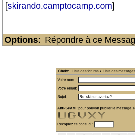
[
skirando.camptocamp.com
]
Options:
Répondre à ce Messa
Choix:
Liste des forums
•
Liste des message
Votre nom:
Votre email:
Sujet:
Anti-SPAM
: pour pouvoir publier le message, r
 **     **   ******    **     **  **     **  **    ** 

 **     **  **    **   **     **   **   **    **  **  

 **     **  **         **     **    ** **      ****   

 **     **  **   ****  **     **     ***        **    

 **     **  **    **    **   **     ** **       **    

 **     **  **    **     ** **     **   **      **    

  *******    ******       ***     **     **     **    
Recopiez ce code ici :