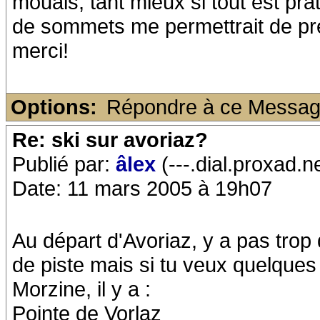
mouais, tant mieux si tout est pr
de sommets me permettrait de pré
merci!
Options:
Répondre à ce Messa
Re: ski sur avoriaz?
Publié par:
âlex
(---.dial.proxad.n
Date: 11 mars 2005 à 19h07
Au départ d'Avoriaz, y a pas trop
de piste mais si tu veux quelques 
Morzine, il y a :
Pointe de Vorlaz