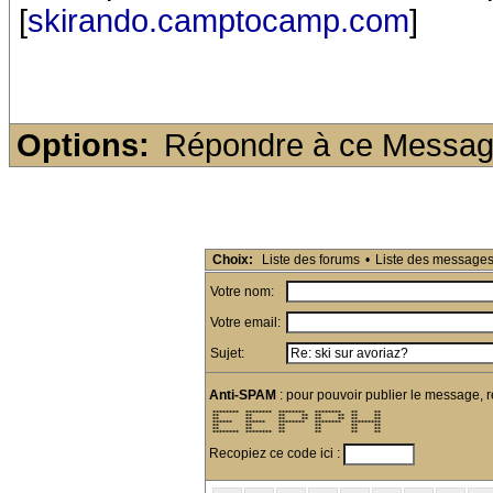
[
skirando.camptocamp.com
]
Options:
Répondre à ce Messa
Choix:
Liste des forums
•
Liste des message
Votre nom:
Votre email:
Sujet:
Anti-SPAM
: pour pouvoir publier le message, r
 ********  ********  ********   ********   **     ** 

 **        **        **     **  **     **  **     ** 

 **        **        **     **  **     **  **     ** 

 ******    ******    ********   ********   ********* 

 **        **        **         **         **     ** 

 **        **        **         **         **     ** 

 ********  ********  **         **         **     ** 
Recopiez ce code ici :