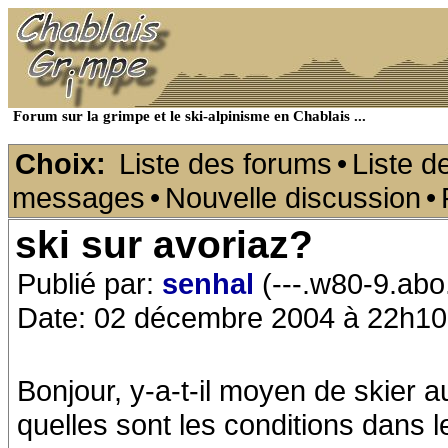
Forum sur la grimpe et le ski-alpinisme en Chablais ...
Choix:
Liste des forums
•
Liste d
messages
•
Nouvelle discussion
•
ski sur avoriaz?
Publié par:
senhal
(---.w80-9.abo
Date: 02 décembre 2004 à 22h10
Bonjour, y-a-t-il moyen de skier 
quelles sont les conditions dans l