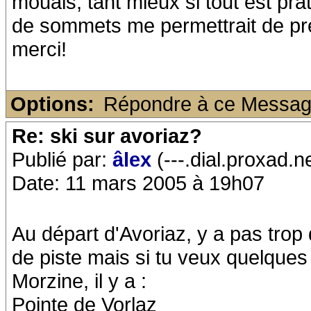
mouais, tant mieux si tout est pr
de sommets me permettrait de pré
merci!
Options:
Répondre à ce Messa
Re: ski sur avoriaz?
Publié par:
âlex
(---.dial.proxad.n
Date: 11 mars 2005 à 19h07
Au départ d'Avoriaz, y a pas trop
de piste mais si tu veux quelques 
Morzine, il y a :
Pointe de Vorlaz