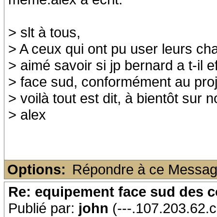
> slt à tous,
> A ceux qui ont pu user leurs cha
> aimé savoir si jp bernard a t-il 
> face sud, conformément au projet
> voilà tout est dit, à bientôt sur 
> alex
Options:
Répondre à ce Messa
Re: equipement face sud des c
Publié par:
john
(---.107.203.62.c