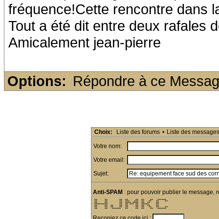
fréquence!Cette rencontre dans la
Tout a été dit entre deux rafales 
Amicalement jean-pierre
Options:
Répondre à ce Messa
Choix:
Liste des forums
•
Liste des message
Votre nom:
Votre email:
Sujet:
Anti-SPAM
: pour pouvoir publier le message, r
 **     **        **  **     **  **    **   ******  

 **     **        **  ***   ***  **   **   **    ** 

 **     **        **  **** ****  **  **    **       

 *********        **  ** *** **  *****     **       

 **     **  **    **  **     **  **  **    **       

 **     **  **    **  **     **  **   **   **    ** 

 **     **   ******   **     **  **    **   ******  
Recopiez ce code ici :