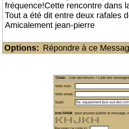
fréquence!Cette rencontre dans la
Tout a été dit entre deux rafales 
Amicalement jean-pierre
Options:
Répondre à ce Messa
Choix:
Liste des forums
•
Liste des message
Votre nom:
Votre email:
Sujet:
Anti-SPAM
: pour pouvoir publier le message, r
 **    **  **     **        **  **    **  **     ** 

 **   **   **     **        **  **   **   **     ** 

 **  **    **     **        **  **  **    **     ** 

 *****     *********        **  *****     ********* 

 **  **    **     **  **    **  **  **    **     ** 

 **   **   **     **  **    **  **   **   **     ** 

 **    **  **     **   ******   **    **  **     ** 
Recopiez ce code ici :