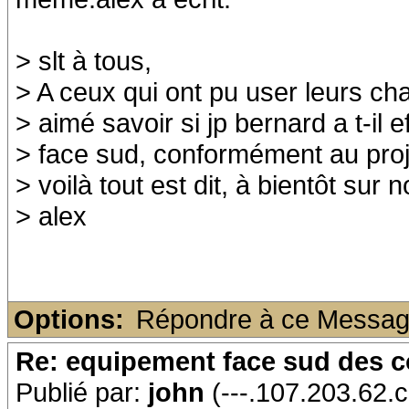
> slt à tous,
> A ceux qui ont pu user leurs cha
> aimé savoir si jp bernard a t-il 
> face sud, conformément au projet
> voilà tout est dit, à bientôt sur 
> alex
Options:
Répondre à ce Messa
Re: equipement face sud des c
Publié par:
john
(---.107.203.62.c